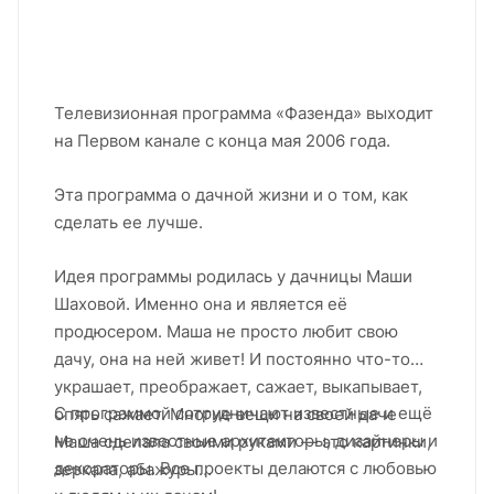
Телевизионная программа «Фазенда» выходит
на Первом канале с конца мая 2006 года.
Эта программа о дачной жизни и о том, как
сделать ее лучше.
Идея программы родилась у дачницы Маши
Шаховой. Именно она и является её
продюсером. Маша не просто любит свою
дачу, она на ней живет! И постоянно что-то
украшает, преображает, сажает, выкапывает,
С программой сотрудничают известные и ещё
опять сажает. Многие вещи на своей даче
не очень известные архитекторы, дизайнеры и
Маша сделала своими руками — это картинки,
декораторы. Все проекты делаются с любовью
зеркала, абажуры…