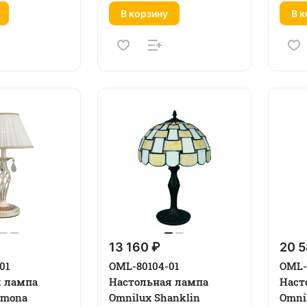
В корзину
В к
13 160 ₽
20 5
01
OML-80104-01
OML-
я лампа
Настольная лампа
Наст
emona
Omnilux Shanklin
Omni