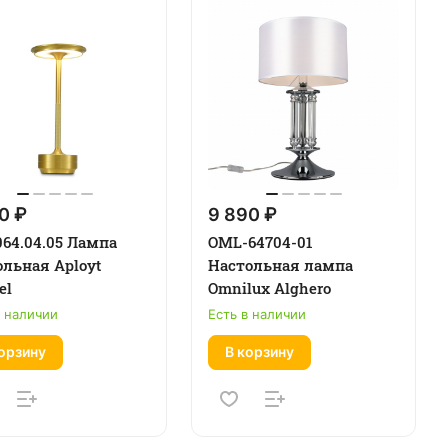
0 ₽
9 890 ₽
064.04.05 Лампа
OML-64704-01
ольная Aployt
Настольная лампа
el
Omnilux Alghero
в наличии
Есть в наличии
орзину
В корзину