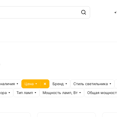
+
а
 наличия
Цена
Бренд
Стиль светильника
кора
Тип ламп
Мощность ламп, Вт
Общая мощность