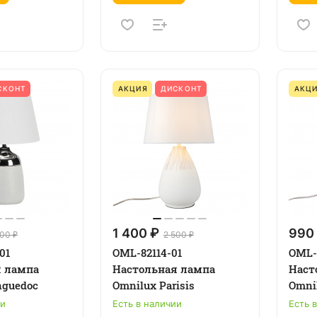
СКОНТ
АКЦИЯ
ДИСКОНТ
АКЦ
1 400 ₽
990
800 ₽
2 500 ₽
01
OML-82114-01
OML-
я лампа
Настольная лампа
Наст
nguedoc
Omnilux Parisis
Omnil
ии
Есть в наличии
Есть 