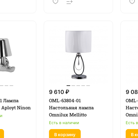
9 610 ₽
9 08
01 Лампа
OML-63804-01
OML-
 Aployt Ninon
Настольная лампа
Наст
Omnilux Mellitto
Omnil
ии
Есть в наличии
Есть 
В корзину
В к