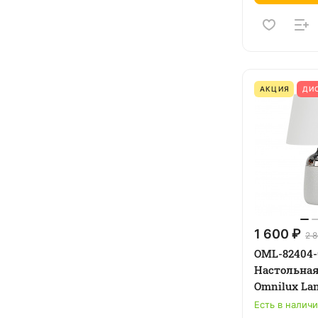
АКЦИЯ
ДИ
1 600 ₽
2 
OML-82404-
Настольна
Omnilux La
Есть в налич