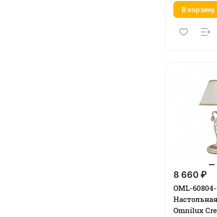
В корзину
8 660 ₽
OML-60804-
Настольна
Omnilux Cr