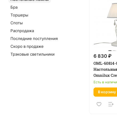
Бра
Торшеры
Споты
Распродажа
Последние поступления
Скоро в продаже
Трэковые светильники
6 830 ₽
OML-60814-
Настольна
Omnilux Cr
Есть в налич
В корзину