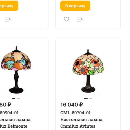
орзину
В корзину
80 ₽
16 040 ₽
80904-01
OML-80704-01
ольная лампа
Настольная лампа
lux Belmonte
Omnilux Avintes