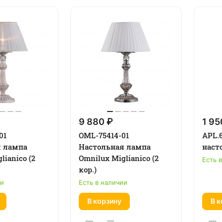
9 880 ₽
1 95
01
OML-75414-01
APL.6
я лампа
Настольная лампа
наст
lianico (2
Omnilux Miglianico (2
Есть 
кор.)
ии
Есть в наличии
В корзину
В к