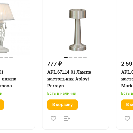
777 ₽
2 59
01
APL.671.14.01 Лампа
APL.
я лампа
настольная Aployt
наст
emona
Perrayn
Mark
ии
Есть в наличии
Есть 
В корзину
В к