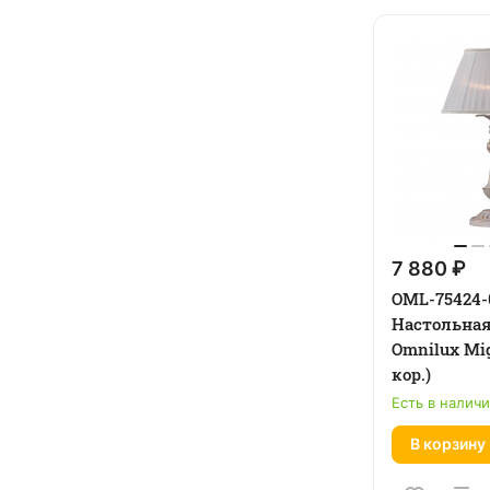
7 880 ₽
OML-75424-
Настольна
Omnilux Mig
кор.)
Есть в налич
В корзину