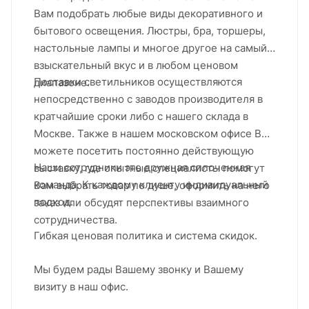
Вам подобрать любые виды декоративного и
бытового освещения. Люстры, бра, торшеры,
настольные лампы и многое другое на самый
взыскательный вкус и в любом ценовом
Поставки светильников осуществляются
диапазоне.
непосредственно с заводов производителя в
кратчайшие сроки либо с нашего склада в
Москве. Также в нашем московском офисе Вы
можете посетить постоянно действующую
Наши сотрудники это дружная сплоченная
выставку, где опытные специалисты помогут
команда. К каждому клиенту индивидуальный
Вам выбрать товар по душе, оформить на него
подход.
заказ или обсудят перспективы взаимного
сотрудничества.
Гибкая ценовая политика и система скидок.
Мы будем рады Вашему звонку и Вашему
визиту в наш офис.