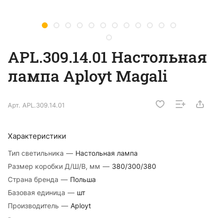
APL.309.14.01 Настольная
лампа Aployt Magali
Арт.
APL.309.14.01
Характеристики
Тип светильника
—
Настольная лампа
Размер коробки Д/Ш/В, мм
—
380/300/380
Страна бренда
—
Польша
Базовая единица
—
шт
Производитель
—
Aployt