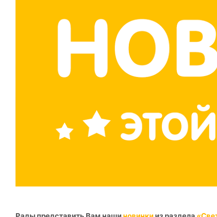
Рады представить Вам наши
новинки
из раздела
«Све