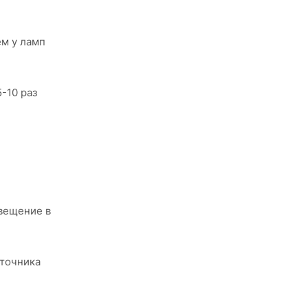
ем у ламп
-10 раз
свещение в
сточника