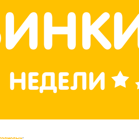
тодиоды»
: